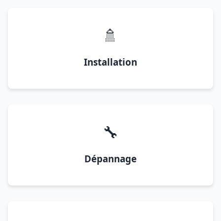
🚿
Installation
🔧
Dépannage