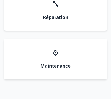
🔨
Réparation
⚙️
Maintenance