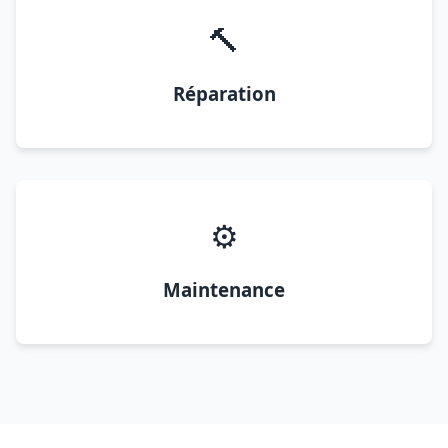
🔨
Réparation
⚙️
Maintenance