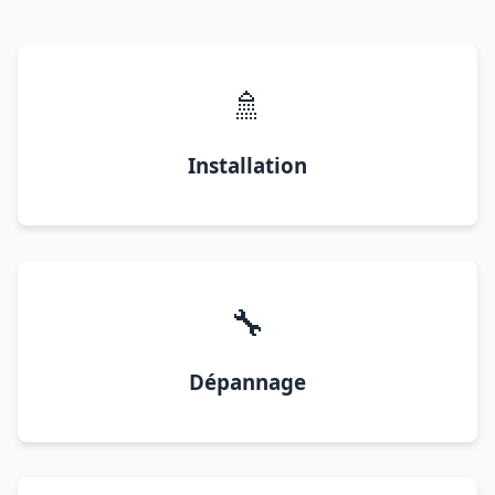
🚿
Installation
🔧
Dépannage