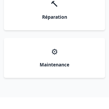
🔨
Réparation
⚙️
Maintenance