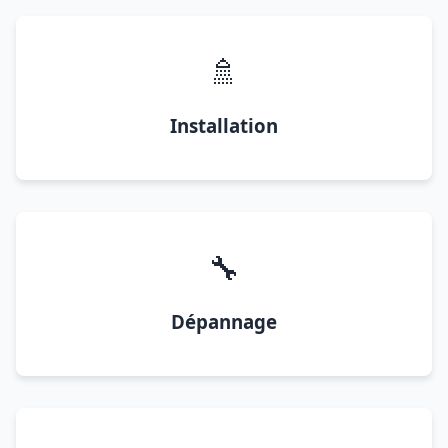
🚿
Installation
🔧
Dépannage