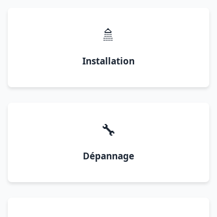
🚿
Installation
🔧
Dépannage