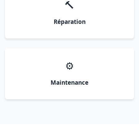
🔨
Réparation
⚙️
Maintenance