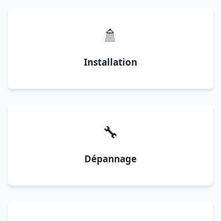
🚿
Installation
🔧
Dépannage