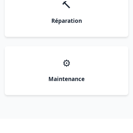
🔨
Réparation
⚙️
Maintenance