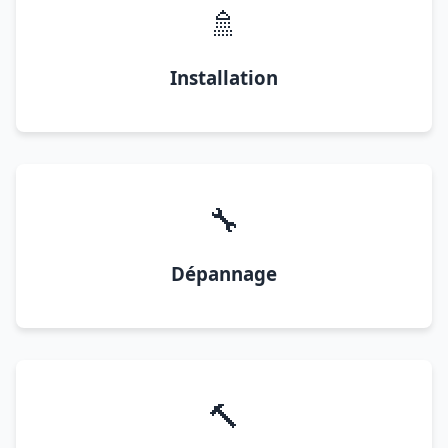
🚿
Installation
🔧
Dépannage
🔨