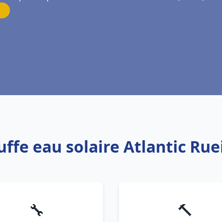
uffe eau solaire Atlantic Ru
🔧
🔨