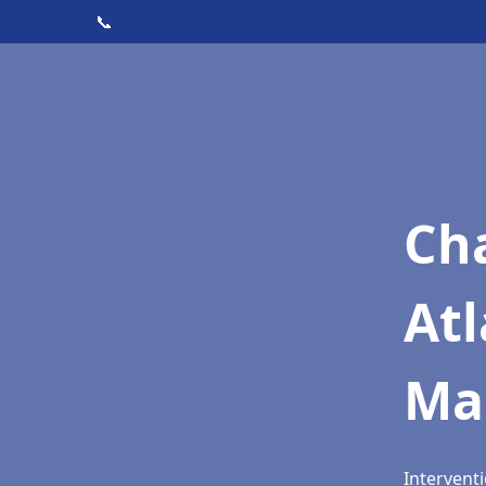
📞
Cha
Atl
Ma
Intervent