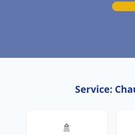
Service: Cha
🚿