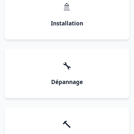
🚿
Installation
🔧
Dépannage
🔨