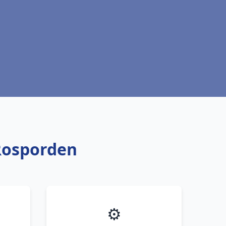
 Rosporden
⚙️