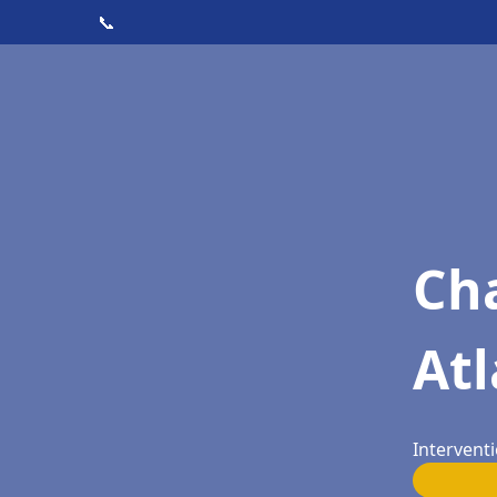
📞
Cha
At
Intervent