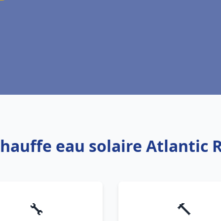
Chauffe eau solaire Atlantic
🔧
🔨