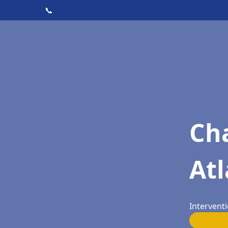
📞
Cha
At
Intervent