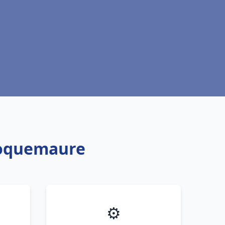
 Roquemaure
⚙️