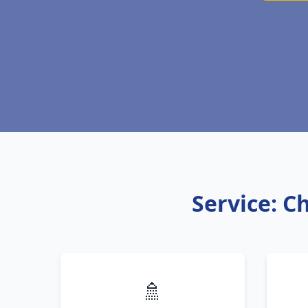
Service: C
🚿