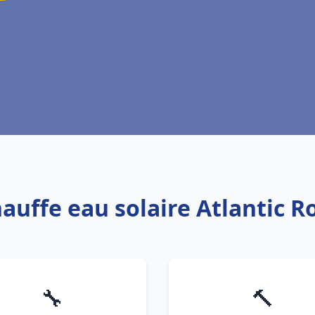
hauffe eau solaire Atlantic
🔧
🔨