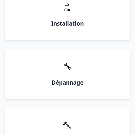
🚿
Installation
🔧
Dépannage
🔨