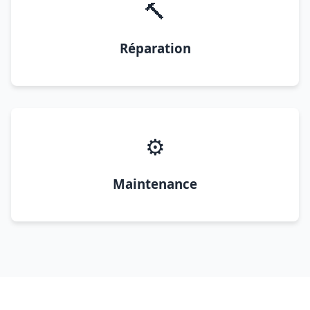
🔨
Réparation
⚙️
Maintenance