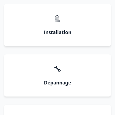
🚿
Installation
🔧
Dépannage