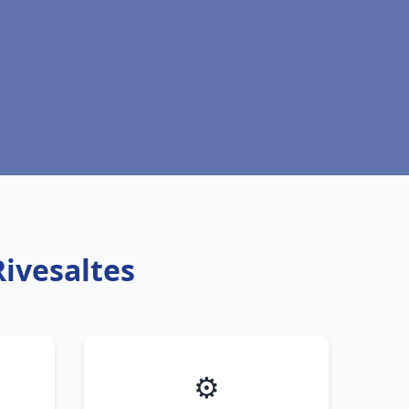
Rivesaltes
⚙️