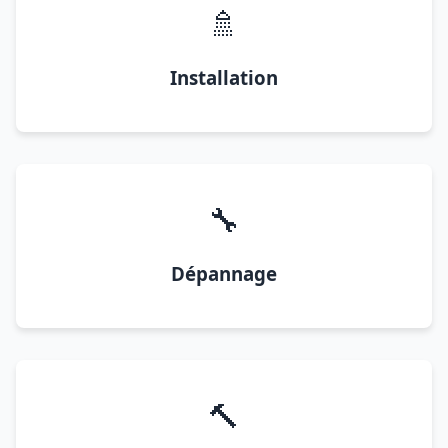
🚿
Installation
🔧
Dépannage
🔨