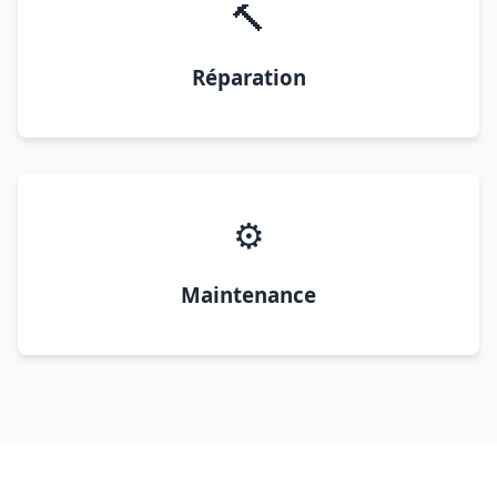
🔨
Réparation
⚙️
Maintenance