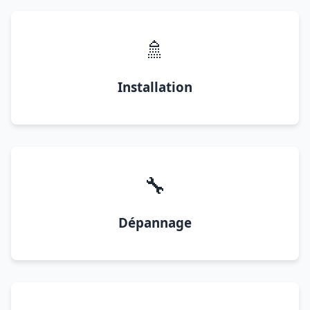
🚿
Installation
🔧
Dépannage