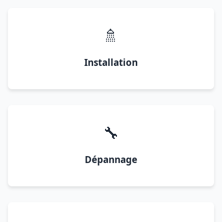
🚿
Installation
🔧
Dépannage