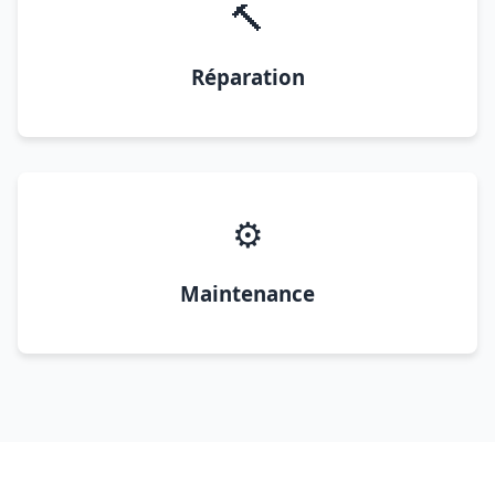
🔨
Réparation
⚙️
Maintenance