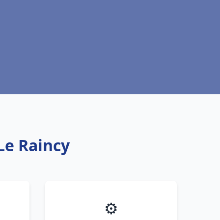
 Le Raincy
⚙️