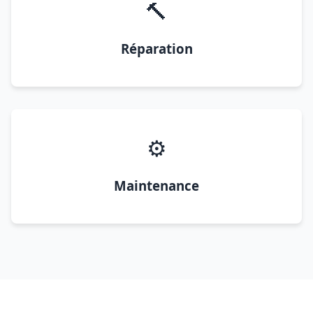
🔨
Réparation
⚙️
Maintenance