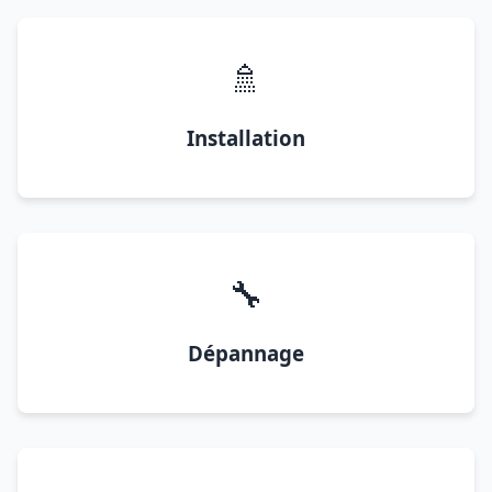
🚿
Installation
🔧
Dépannage