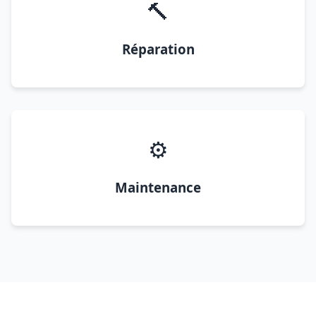
🔨
Réparation
⚙️
Maintenance