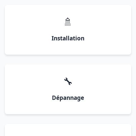
🚿
Installation
🔧
Dépannage