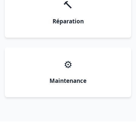
🔨
Réparation
⚙️
Maintenance