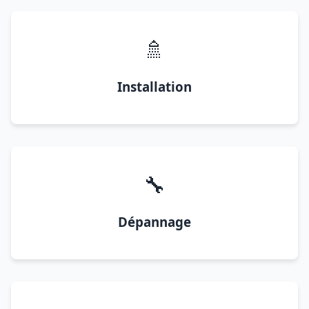
🚿
Installation
🔧
Dépannage