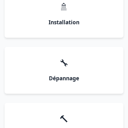
🚿
Installation
🔧
Dépannage
🔨