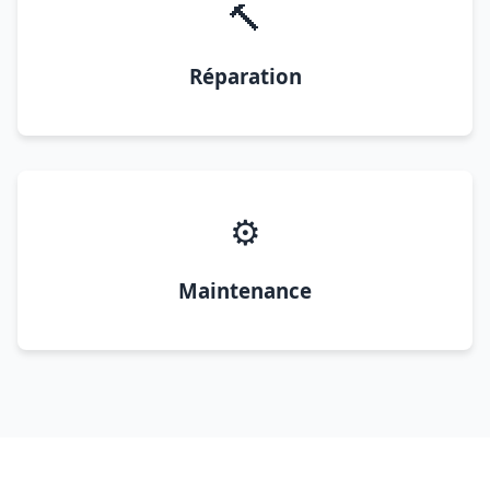
🔨
Réparation
⚙️
Maintenance