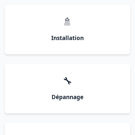
🚿
Installation
🔧
Dépannage