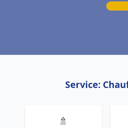
Service: Chau
🚿