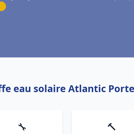
ffe eau solaire Atlantic Port
🔧
🔨