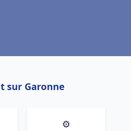
et sur Garonne
⚙️