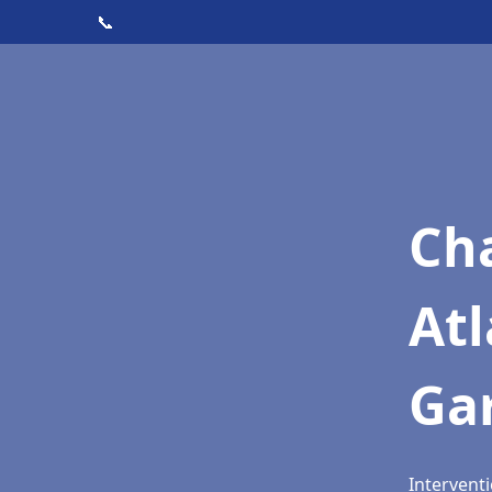
📞
Cha
Atl
Ga
Intervent