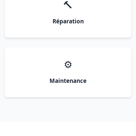
🔨
Réparation
⚙️
Maintenance