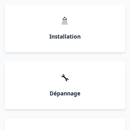
🚿
Installation
🔧
Dépannage