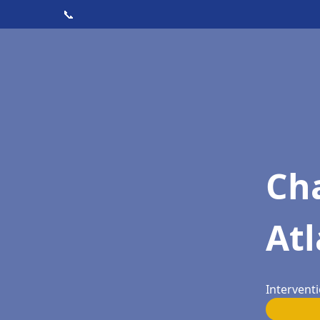
📞
Cha
At
Intervent