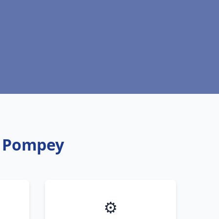
ic Pompey
⚙️