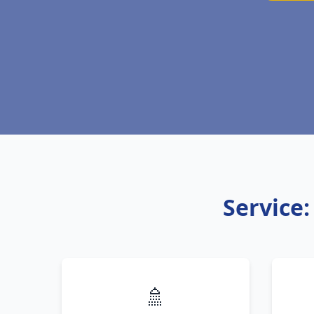
Service:
🚿