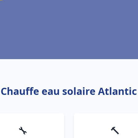
 Chauffe eau solaire Atlant
🔧
🔨