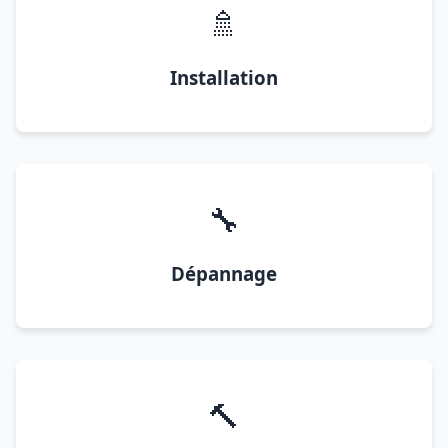
🚿
Installation
🔧
Dépannage
🔨