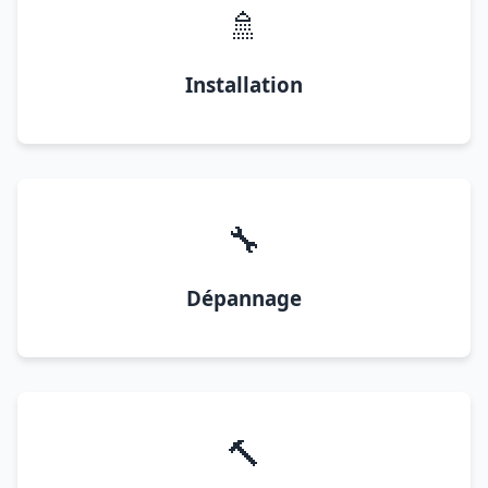
🚿
Installation
🔧
Dépannage
🔨