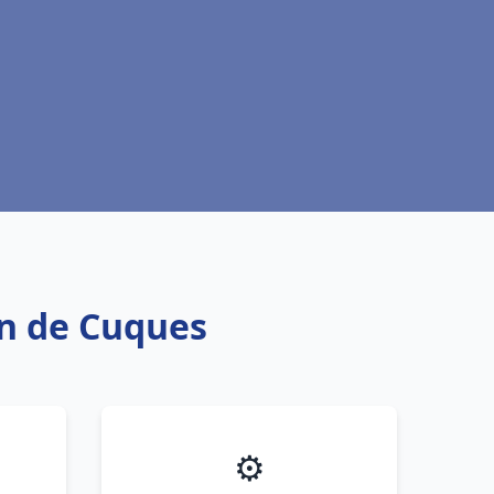
an de Cuques
⚙️