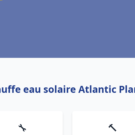
auffe eau solaire Atlantic Pl
🔧
🔨