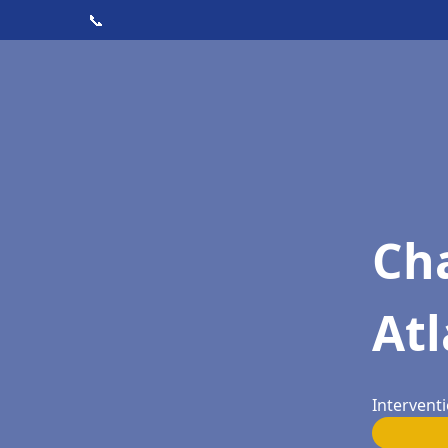
📞
Cha
Atl
Intervent