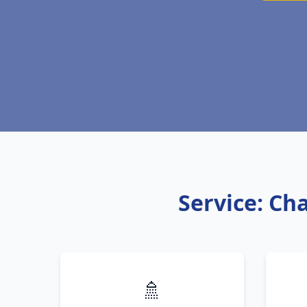
Service: Ch
🚿