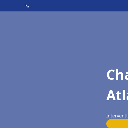
📞
Cha
Atl
Interventi