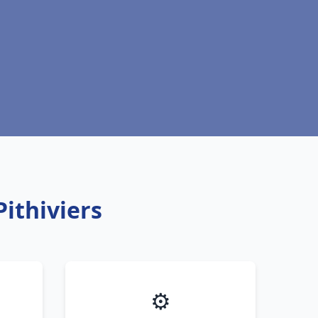
Pithiviers
⚙️