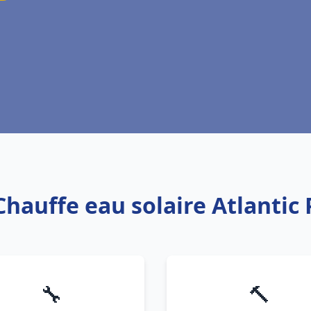
Chauffe eau solaire Atlantic 
🔧
🔨