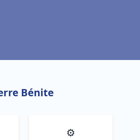
ierre Bénite
⚙️