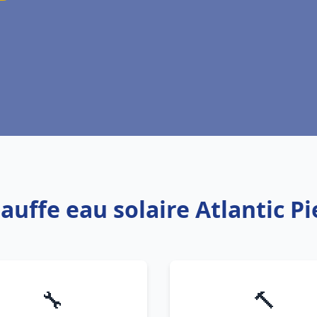
auffe eau solaire Atlantic P
🔧
🔨