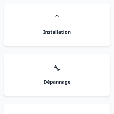
🚿
Installation
🔧
Dépannage