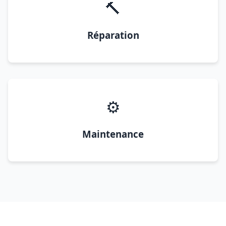
🔨
Réparation
⚙️
Maintenance