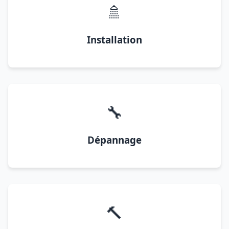
🚿
Installation
🔧
Dépannage
🔨