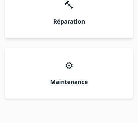
🔨
Réparation
⚙️
Maintenance