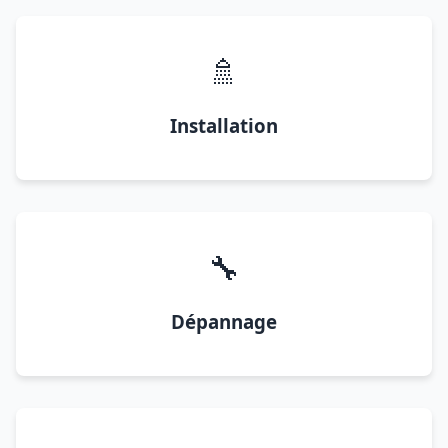
🚿
Installation
🔧
Dépannage