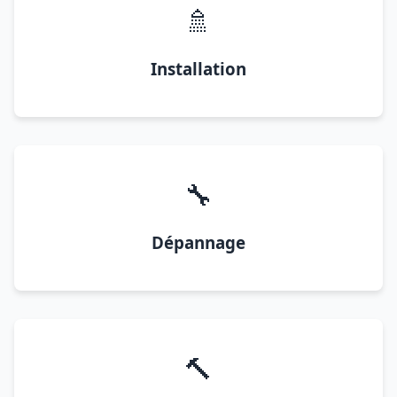
🚿
Installation
🔧
Dépannage
🔨