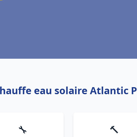
Chauffe eau solaire Atlantic 
🔧
🔨