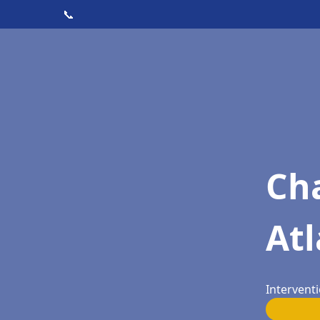
📞
Cha
Atl
Interventi