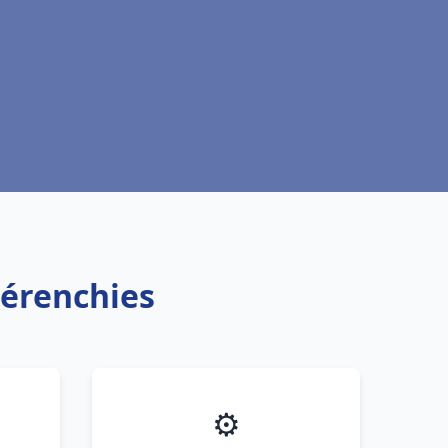
Pérenchies
⚙️