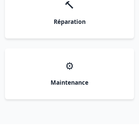
🔨
Réparation
⚙️
Maintenance