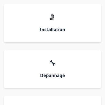
🚿
Installation
🔧
Dépannage