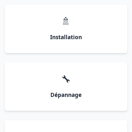
🚿
Installation
🔧
Dépannage