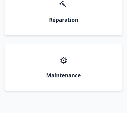
🔨
Réparation
⚙️
Maintenance