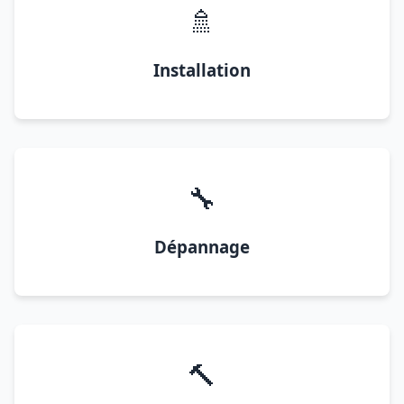
🚿
Installation
🔧
Dépannage
🔨