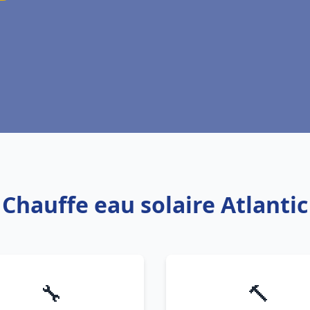
 Chauffe eau solaire Atlanti
🔧
🔨