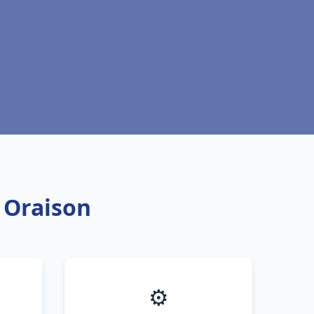
c Oraison
⚙️