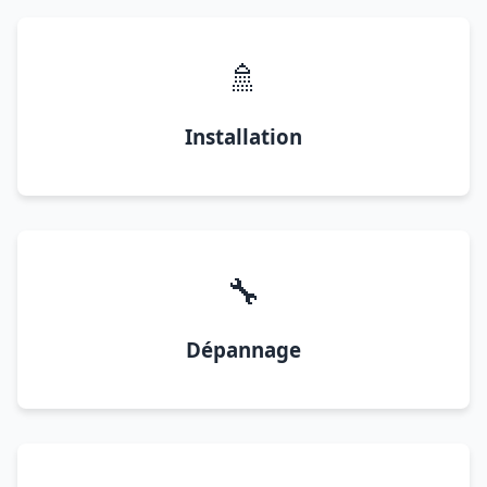
🚿
Installation
🔧
Dépannage