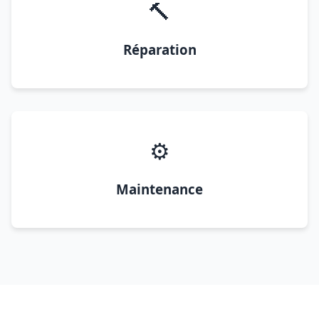
🔨
Réparation
⚙️
Maintenance