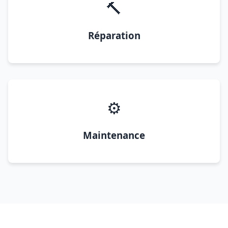
🔨
Réparation
⚙️
Maintenance