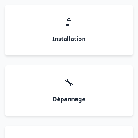
🚿
Installation
🔧
Dépannage