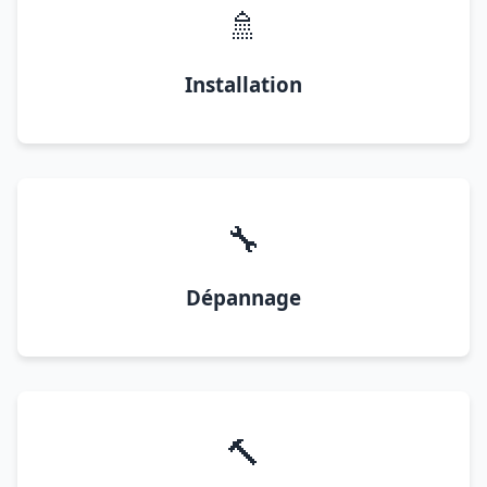
🚿
Installation
🔧
Dépannage
🔨