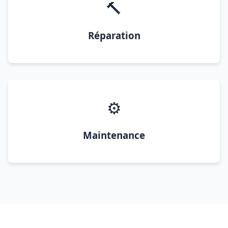
🔨
Réparation
⚙️
Maintenance