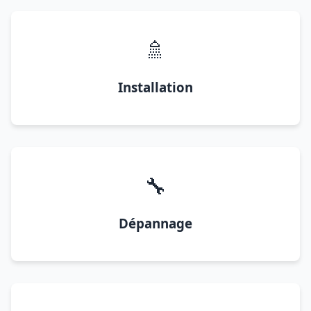
🚿
Installation
🔧
Dépannage