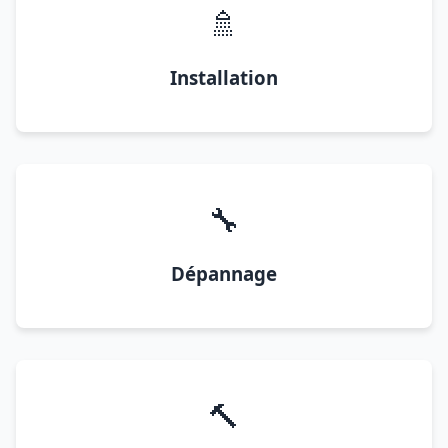
🚿
Installation
🔧
Dépannage
🔨