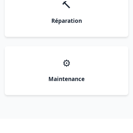
🔨
Réparation
⚙️
Maintenance