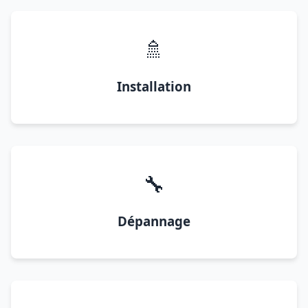
🚿
Installation
🔧
Dépannage