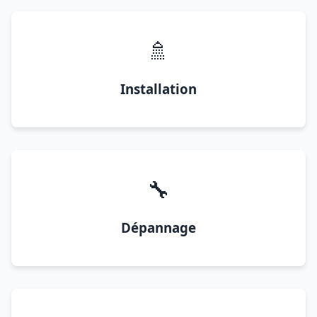
🚿
Installation
🔧
Dépannage