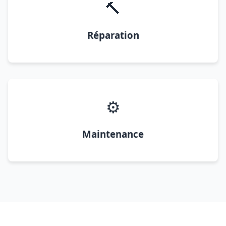
🔨
Réparation
⚙️
Maintenance