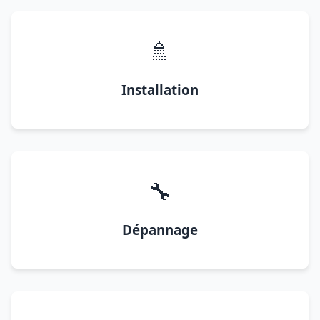
🚿
Installation
🔧
Dépannage