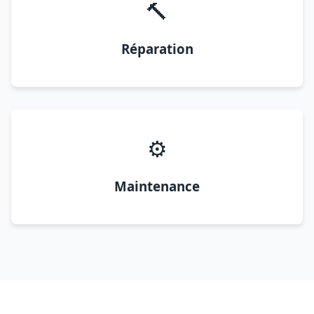
🔨
Réparation
⚙️
Maintenance