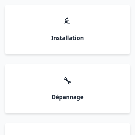
🚿
Installation
🔧
Dépannage