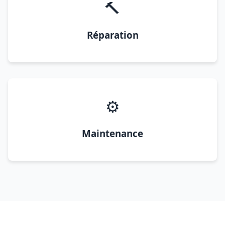
🔨
Réparation
⚙️
Maintenance