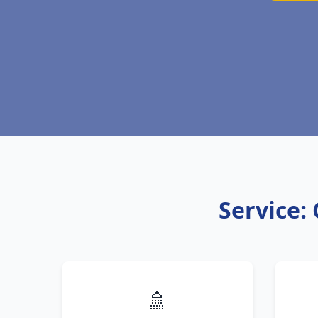
Service:
🚿