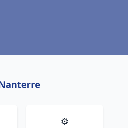
 Nanterre
⚙️