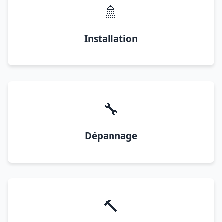
🚿
Installation
🔧
Dépannage
🔨